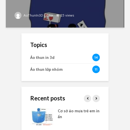
AoThunIn3D Editor
25 views
Topics
Áo thun in 3d
14
Áo thun lớp nhóm
11
Recent posts
 mưa in logo
Cơ sở áo mưa trẻ em in
Á
ty
ấn
c