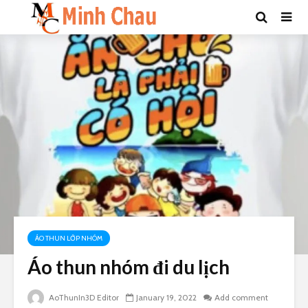
ÁO THUN LỚP NHÓM
Áo thun nhóm đi du lịch
AoThunIn3D Editor
January 19, 2022
Add comment