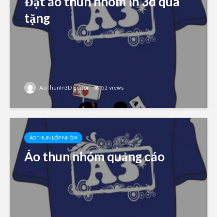
Đặt áo thun nhóm in 3d quà
tặng
AoThunIn3D Editor
52 views
ÁO THUN LỚP NHÓM
Áo thun nhóm quảng cáo