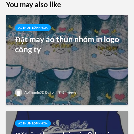
You may also like
ÁO THUN LỚP NHÓM
Đặt may áo thun nhóm in logo
công ty
AoThunIn3D Editor
64 views
ÁO THUN LỚP NHÓM