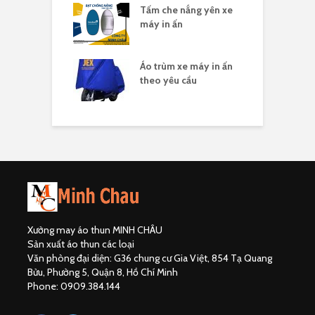
áo thun in logo
Tấm che nắng yên xe
Á
ty
máy in ấn
c
 may áo thun in
Áo trùm xe máy in ấn
Á
g nhân viên
theo yêu cầu
đ
Xưởng may áo thun MINH CHÂU
Sản xuất áo thun các loại
Văn phòng đại diện: G36 chung cư Gia Việt, 854 Tạ Quang
Bửu, Phường 5, Quận 8, Hồ Chí Minh
Phone: 0909.384.144