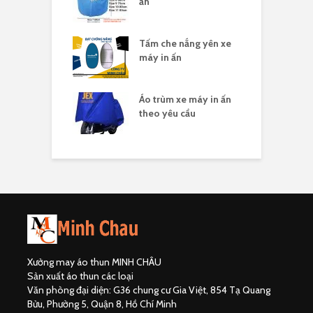
ty
ấn
c
áo thun in logo
Tấm che nắng yên xe
Á
ty
máy in ấn
c
un nhóm đi du
Áo trùm xe máy in ấn
Á
theo yêu cầu
đ
Xưởng may áo thun MINH CHÂU
Sản xuất áo thun các loại
Văn phòng đại diện: G36 chung cư Gia Việt, 854 Tạ Quang
Bửu, Phường 5, Quận 8, Hồ Chí Minh