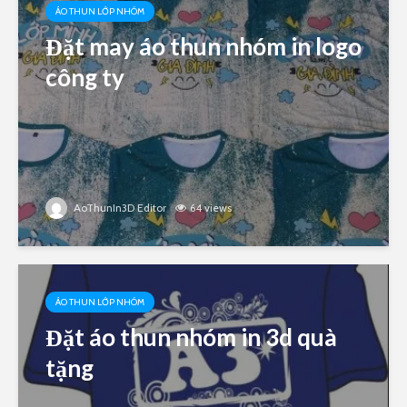
ÁO THUN LỚP NHÓM
Đặt may áo thun nhóm in logo
công ty
AoThunIn3D Editor
64 views
ÁO THUN LỚP NHÓM
Đặt áo thun nhóm in 3d quà
tặng