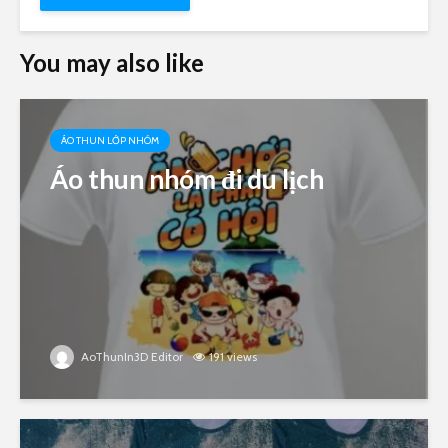
You may also like
ÁO THUN LỚP NHÓM
Áo thun nhóm đi du lịch
AoThunIn3D Editor
191 views