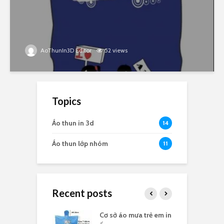
AoThunIn3D Editor
52 views
Topics
Áo thun in 3d
14
Áo thun lớp nhóm
11
Recent posts
 mưa in logo
Cơ sở áo mưa trẻ em in
Á