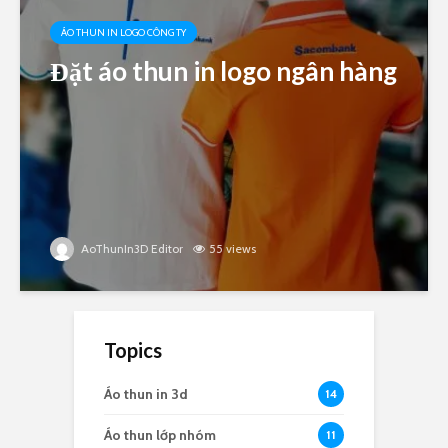
ÁO THUN IN LOGO CÔNG TY
Đặt áo thun in logo ngân hàng
AoThunIn3D Editor
55 views
Topics
Áo thun in 3d
14
Áo thun lớp nhóm
11