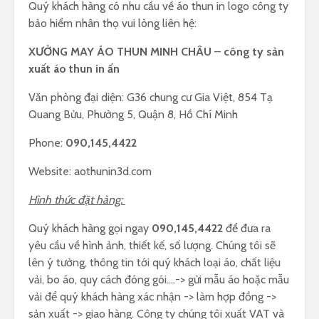
Quý khách hàng có nhu cầu về áo thun in logo công ty
bảo hiểm nhân thọ vui lòng liên hệ:
XƯỞNG MAY ÁO THUN MINH CHÂU
–
công ty sản
xuất áo thun in ấn
Văn phòng đại diện: G36 chung cư Gia Việt, 854 Tạ
Quang Bửu, Phường 5, Quận 8, Hồ Chí Minh
Phone:
090,145,4422
Website: aothunin3d.com
Hình thức đặt hàng:
Quý khách hàng gọi ngay
090,145,4422
để đưa ra
yêu cầu về hình ảnh, thiết kế, số lượng. Chúng tôi sẽ
lên ý tưởng, thông tin tới quý khách loại áo, chất liệu
vải, bo áo, quy cách đóng gói….-> gửi mẫu áo hoặc mẫu
vải để quý khách hàng xác nhận -> làm hợp đồng ->
sản xuất -> giao hàng. Công ty chúng tôi xuất VAT và