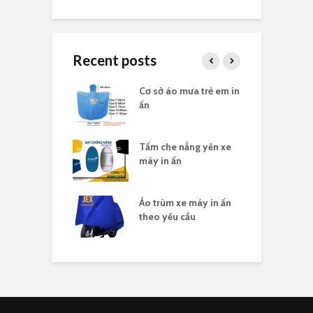
Recent posts
 mưa in logo
Cơ sở áo mưa trẻ em in
Á
ty
ấn
c
áo thun in logo
Tấm che nắng yên xe
Á
ty
máy in ấn
c
un nhóm đi du
Áo trùm xe máy in ấn
Á
theo yêu cầu
đ