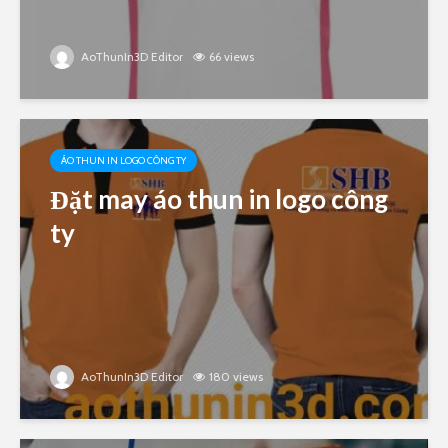
AoThunIn3D Editor
66 views
ÁO THUN IN LOGO CÔNG TY
Đặt may áo thun in logo công
ty
AoThunIn3D Editor
180 views