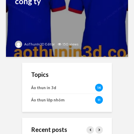
công ty
AoThunIn3D Editor
150 views
Topics
Áo thun in 3d
14
Áo thun lớp nhóm
11
Recent posts