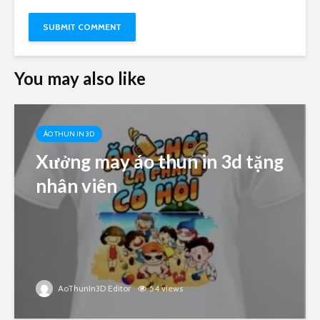
You may also like
ÁO THUN IN 3D
Xưởng may áo thun in 3d tặng
nhân viên
AoThunIn3D Editor
54 views