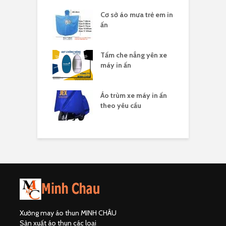
 mưa in logo
Cơ sở áo mưa trẻ em in
Á
ty
ấn
c
áo thun in logo
Tấm che nắng yên xe
Á
ty
máy in ấn
c
un nhóm đi du
Áo trùm xe máy in ấn
Á
theo yêu cầu
đ
Xưởng may áo thun MINH CHÂU
Sản xuất áo thun các loại