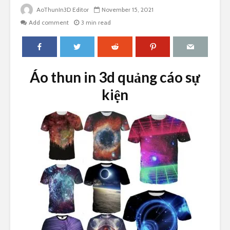
AoThunIn3D Editor
November 15, 2021
Add comment
3 min read
Áo thun in 3d quảng cáo sự
kiện