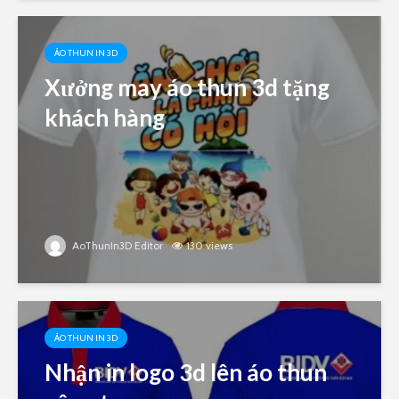
ÁO THUN IN 3D
Xưởng may áo thun 3d tặng
khách hàng
AoThunIn3D Editor
130 views
ÁO THUN IN 3D
Nhận in logo 3d lên áo thun