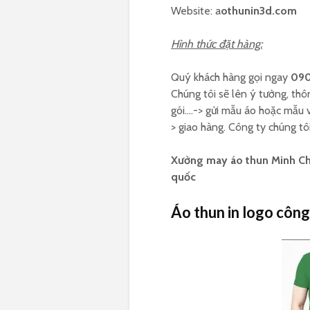
Website: a
othunin3d.com
Hình thức đặt hàng:
Quý khách hàng gọi ngay
090
Chúng tôi sẽ lên ý tưởng, thôn
gói….-> gửi mẫu áo hoặc mẫu 
> giao hàng. Công ty chúng tô
Xưởng may áo thun Minh Châ
quốc
Áo thun in logo công