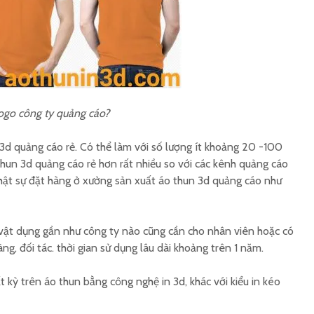
Áo mưa in ấn theo yêu
Đặt áo m
cầu
công ty
Áo mưa bộ in logo
Xưởng áo
công ty
công ty
 logo công ty quảng cáo?
Áo mưa in tên công
Áo thun
đoàn cơ sở
lịch
 3d quảng cáo rẻ. Có thể làm với số lượng ít khoảng 20 -100
 thun 3d quảng cáo rẻ hơn rất nhiều so với các kênh quảng cáo
hật sự đặt hàng ở xưởng sản xuất áo thun 3d quảng cáo như
 vật dụng gần như công ty nào cũng cần cho nhân viên hoặc có
ng, đối tác. thời gian sử dụng lâu dài khoảng trên 1 năm.
t kỳ trên áo thun bằng công nghệ in 3d, khác với kiểu in kéo