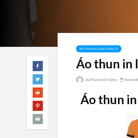
ÁO THUN IN LOGO CÔNG TY
Áo thun in 
AoThunIn3D Editor
Novembe
Áo thun in